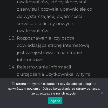
użytkowników, którzy skorzystali
z serwisu i pozwala upewnić się co
do wystarczającej pojemności
serwisu dla liczby nowych
użytkowników;
Rozpoznawania, czy osoba
odwiedzająca stronę internetową
jest zarejestrowana na stronie
internetowej;
Rejestrowanie informacji
z urządzenia Użytkownika, w tym:
pliki cookies, adres IP i informacje
Ta strona korzysta z ciasteczek aby świadczyć usługi na
o używanej przeglądarce, w celu
najwyższym poziomie. Dalsze korzystanie ze strony oznacza,
że zgadzasz się na ich użycie.
możliwości diagnozowania
Zgoda
problemów, administrowania